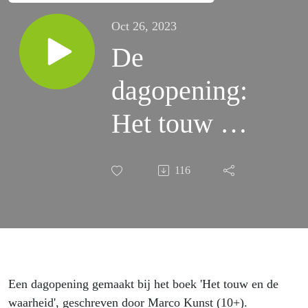
Oct 26, 2023
De
dagopening:
Het touw en
de waarheid
116
(10+)
Een dagopening gemaakt bij het boek 'Het touw en de
waarheid', geschreven door Marco Kunst (10+).