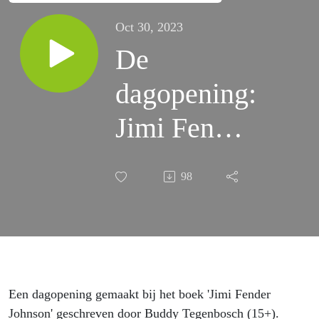
Oct 30, 2023
De
dagopening:
Jimi Fender
Johnson
98
(15+)
Een dagopening gemaakt bij het boek 'Jimi Fender
Johnson' geschreven door Buddy Tegenbosch (15+).