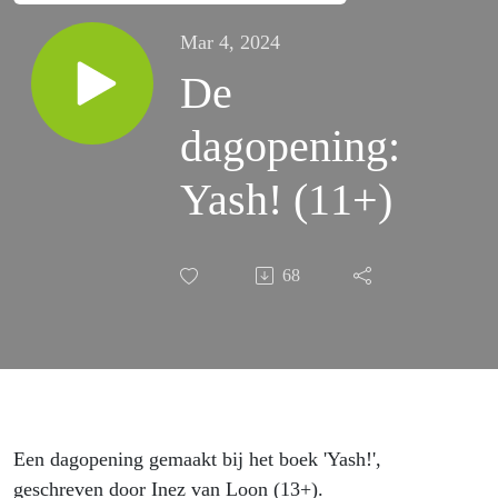
Mar 4, 2024
De
dagopening:
Yash! (11+)
68
Een dagopening gemaakt bij het boek 'Yash!',
geschreven door Inez van Loon (13+).